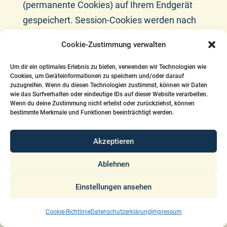
(permanente Cookies) auf Ihrem Endgerät
gespeichert. Session-Cookies werden nach
Ende Ihres Besuchs automatisch gelöscht.
Cookie-Zustimmung verwalten
Permanente Cookies bleiben auf Ihrem
Endgerät gespeichert, bis Sie diese selbst
Um dir ein optimales Erlebnis zu bieten, verwenden wir Technologien wie
Cookies, um Geräteinformationen zu speichern und/oder darauf
löschen oder eine automatische Löschung
zuzugreifen. Wenn du diesen Technologien zustimmst, können wir Daten
wie das Surfverhalten oder eindeutige IDs auf dieser Website verarbeiten.
durch Ihren Webbrowser erfolgt.
Wenn du deine Zustimmung nicht erteilst oder zurückziehst, können
bestimmte Merkmale und Funktionen beeinträchtigt werden.
Cookies können von uns (First-Party-
Cookies) oder von Drittunternehmen
Akzeptieren
stammen (sog. Third-Party-Cookies). Third-
Ablehnen
Party-Cookies ermöglichen die Einbindung
bestimmter Dienstleistungen von
Einstellungen ansehen
Drittunternehmen innerhalb von Webseiten
(z. B. Cookies zur Abwicklung von
Cookie-Richtlinie
Datenschutzerklärung
Impressum
Zahlungsdienstleistungen).