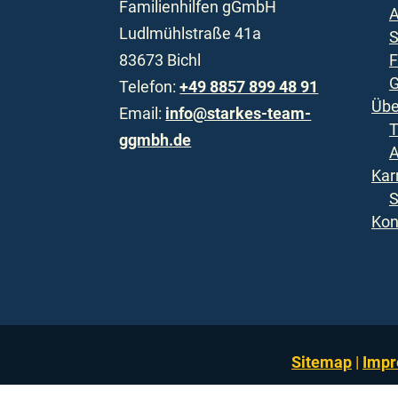
Familienhilfen gGmbH
A
Ludlmühlstraße 41a
S
83673 Bichl
F
G
Telefon:
+49 8857 899 48 91
Übe
Email:
info@starkes-team-
ggmbh.de
A
Kar
S
Kon
Sitemap
|
Imp