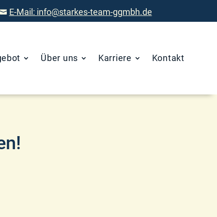
E-Mail: info@starkes-team-ggmbh.de

gebot
Über uns
Karriere
Kontakt
en!