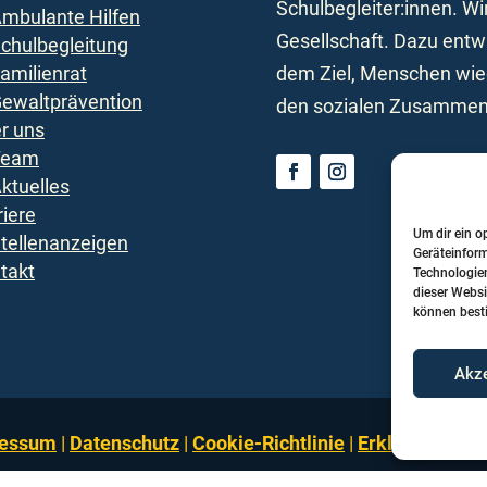
Schulbegleiter:innen. Wi
mbulante Hilfen
Gesellschaft. Dazu entw
chulbegleitung
amilienrat
dem Ziel, Menschen wied
ewaltprävention
den sozialen Zusammenh
r uns
Team
ktuelles
riere
Um dir ein o
tellenanzeigen
Geräteinfor
takt
Technologien
dieser Websi
können best
Akze
ressum
|
Datenschutz
|
Cookie-Richtlinie
|
Erklärung zur 