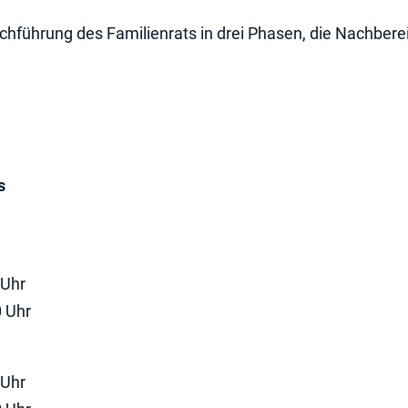
chführung des Familienrats in drei Phasen, die Nachberei
s
s
 Uhr
0 Uhr
 Uhr