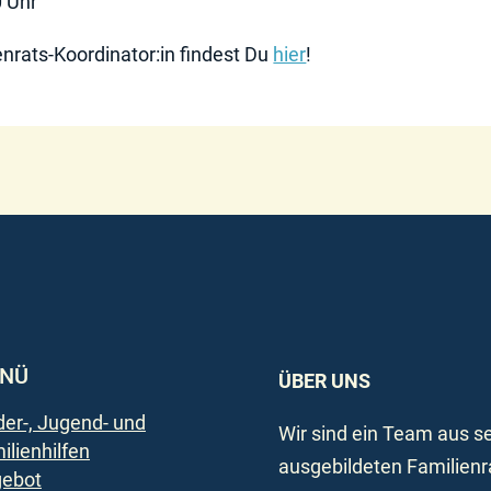
0 Uhr
ienrats-Koordinator:in findest Du
hier
!
NÜ
ÜBER UNS
der-, Jugend- und
Wir sind ein Team aus s
ilienhilfen
ausgebildeten Familienr
ebot