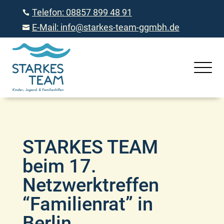
Telefon: 08857 899 48 91

E-Mail: info@starkes-team-ggmbh.de

STARKES TEAM
beim 17.
Netzwerktreffen
“Familienrat” in
Berlin